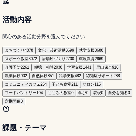
volunteer_activism
活動内容
関心のある活動分野を選んでください
まちづくり
4878
文化・芸術活動
3699
就労支援
3688
スポーツ教室
3072
居場所づくり
2700
環境教育
2669
介護予防
2261
傾聴・相談
2038
学習支援
1441
里山保全
916
農業体験
902
自然体験
851
語学支援
482
認知症サポート
288
コミュニティカフェ
254
子ども食堂
211
サロン
115
フードパントリー
104
こころの教室
0
学び
0
表現
0
自分を知る
0
定期開催
0
help
課題・テーマ