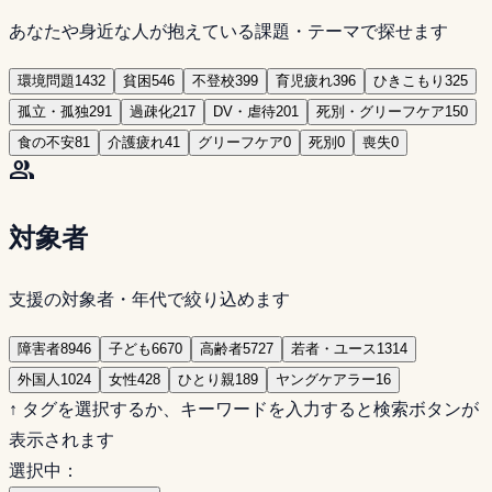
あなたや身近な人が抱えている課題・テーマで探せます
環境問題
1432
貧困
546
不登校
399
育児疲れ
396
ひきこもり
325
孤立・孤独
291
過疎化
217
DV・虐待
201
死別・グリーフケア
150
食の不安
81
介護疲れ
41
グリーフケア
0
死別
0
喪失
0
group
対象者
支援の対象者・年代で絞り込めます
障害者
8946
子ども
6670
高齢者
5727
若者・ユース
1314
外国人
1024
女性
428
ひとり親
189
ヤングケアラー
16
↑ タグを選択するか、キーワードを入力すると検索ボタンが
表示されます
選択中：