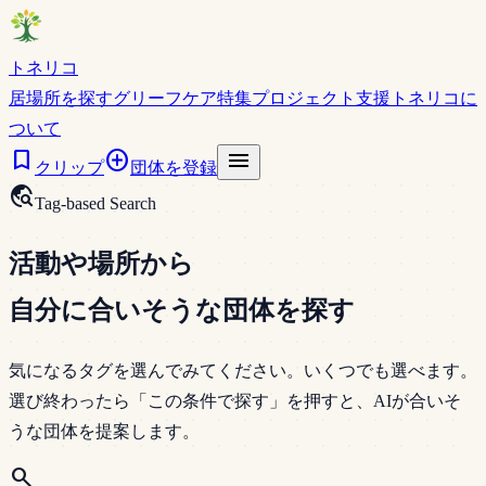
トネリコ
居場所を探す
グリーフケア特集
プロジェクト支援
トネリコに
ついて
bookmark
add_circle
menu
クリップ
団体を登録
travel_explore
Tag-based Search
活動や場所から
自分に合いそうな団体
を探す
気になるタグを選んでみてください。いくつでも選べます。
選び終わったら「この条件で探す」を押すと、AIが合いそ
うな団体を提案します。
search