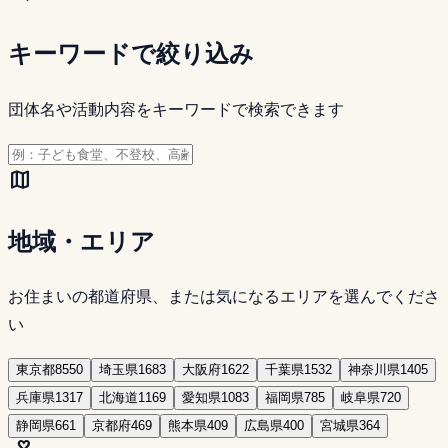
キーワードで絞り込み
団体名や活動内容をキーワードで検索できます
map
地域・エリア
お住まいの都道府県、または気になるエリアを選んでくださ
い
東京都
8550
埼玉県
1683
大阪府
1622
千葉県
1532
神奈川県
1405
兵庫県
1317
北海道
1169
愛知県
1083
福岡県
785
岐阜県
720
静岡県
661
京都府
469
熊本県
409
広島県
400
宮城県
364