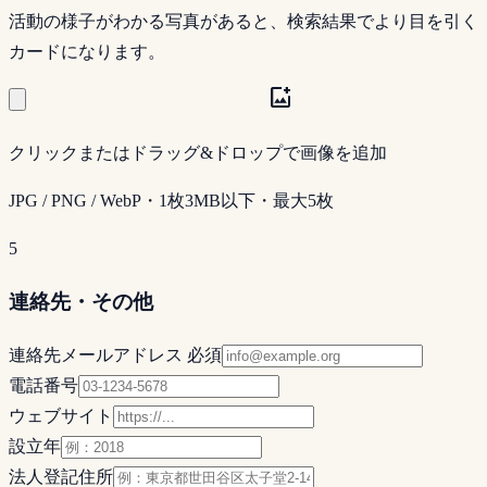
活動の様子がわかる写真があると、検索結果でより目を引く
カードになります。
add_photo_alternate
クリックまたはドラッグ&ドロップで画像を追加
JPG / PNG / WebP・1枚3MB以下・最大
5
枚
5
連絡先・その他
連絡先メールアドレス
必須
電話番号
ウェブサイト
設立年
法人登記住所