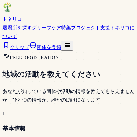
トネリコ
居場所を探す
グリーフケア特集
プロジェクト支援
トネリコに
ついて
bookmark
add_circle
menu
クリップ
団体を登録
edit_note
FREE REGISTRATION
地域の活動を教えてください
あなたが知っている団体や活動の情報を教えてもらえません
か。ひとつの情報が、誰かの助けになります。
1
基本情報