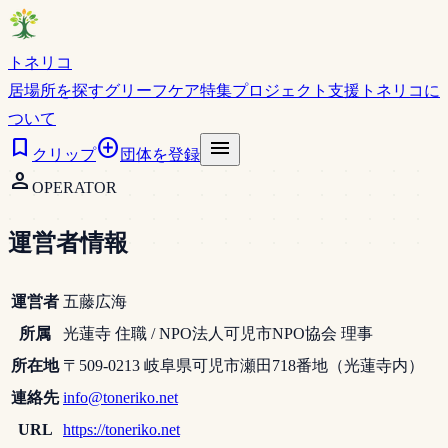
トネリコ
居場所を探す
グリーフケア特集
プロジェクト支援
トネリコに
ついて
bookmark
add_circle
menu
クリップ
団体を登録
person
OPERATOR
運営者情報
運営者
五藤広海
所属
光蓮寺 住職 / NPO法人可児市NPO協会 理事
所在地
〒509-0213 岐阜県可児市瀬田718番地（光蓮寺内）
連絡先
info@toneriko.net
URL
https://toneriko.net