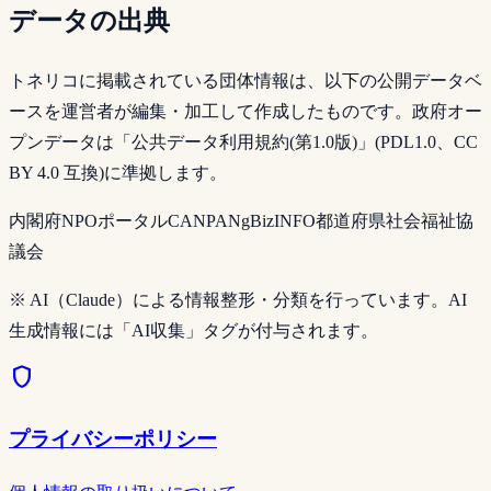
データの出典
トネリコに掲載されている団体情報は、以下の公開データベ
ースを運営者が編集・加工して作成したものです。政府オー
プンデータは「公共データ利用規約(第1.0版)」(PDL1.0、CC
BY 4.0 互換)に準拠します。
内閣府NPOポータル
CANPAN
gBizINFO
都道府県社会福祉協
議会
※ AI（Claude）による情報整形・分類を行っています。AI
生成情報には「AI収集」タグが付与されます。
shield
プライバシーポリシー