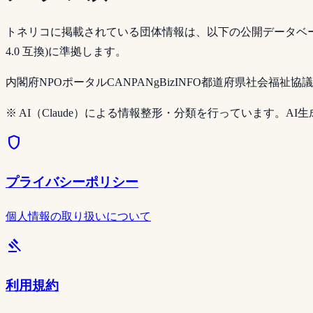
トネリコに掲載されている団体情報は、以下の公開データベースを
4.0 互換)に準拠します。
内閣府NPOポータル
CANPAN
gBizINFO
都道府県社会福祉協議
※ AI（Claude）による情報整形・分類を行っています。A
shield
プライバシーポリシー
個人情報の取り扱いについて
gavel
利用規約