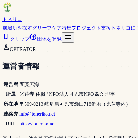
トネリコ
居場所を探す
グリーフケア特集
プロジェクト支援
トネリコに
bookmark
add_circle
menu
クリップ
団体を登録
person
OPERATOR
運営者情報
運営者
五藤広海
所属
光蓮寺 住職 / NPO法人可児市NPO協会 理事
所在地
〒509-0213 岐阜県可児市瀬田718番地（光蓮寺内）
連絡先
info@toneriko.net
URL
https://toneriko.net